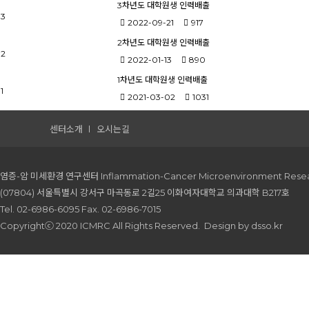
3차년도 대학원생 인력배출
3
2022-09-21
917
2차년도 대학원생 인력배출
2
2022-01-13
890
1차년도 대학원생 인력배출
1
2021-03-02
1031
센터소개
오시는길
염증-암 미세환경 연구센터 Inflammation-Cancer Microenvironment Resea
(07804) 서울특별시 강서구 마곡동로 2길25 이화여자대학교 의과대학 B217호
Tel. 02-6986-6095 Fax. 02-6986-7015
Copyrightⓒ 2020 ICMRC All Rights Reserved.
Design by dsso.kr