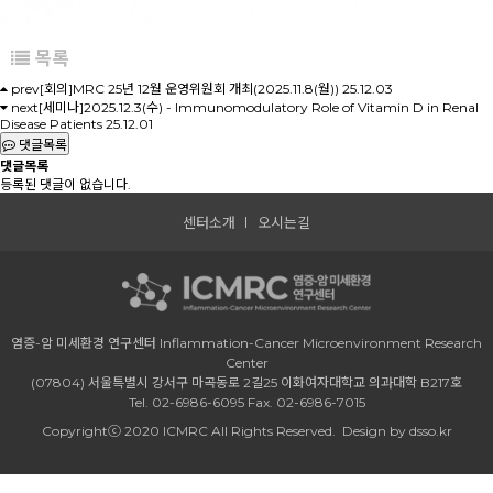
목록
prev
[회의]MRC 25년 12월 운영위원회 개최(2025.11.8(월))
25.12.03
next
[세미나]2025.12.3(수) - Immunomodulatory Role of Vitamin D in Renal
Disease Patients
25.12.01
댓글목록
댓글목록
등록된 댓글이 없습니다.
센터소개
오시는길
염증-암 미세환경 연구센터 Inflammation-Cancer Microenvironment Research
Center
(07804) 서울특별시 강서구 마곡동로 2길25 이화여자대학교 의과대학 B217호
Tel. 02-6986-6095 Fax. 02-6986-7015
Copyrightⓒ 2020 ICMRC All Rights Reserved.
Design by dsso.kr