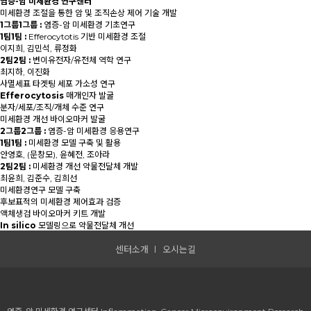
염증-암 미세환경 연구센터
미세환경 조절을 통한 암 및 조직손상 제어 기술 개발
1그룹
1그룹 :
염증-암 미세환경 기초연구
1팀
1팀 :
Efferocytotis 기반 미세환경 조절
이지희, 김민석, 류정화
2팀
2팀 :
변이유전자/유전체 역학 연구
최지하, 이진화
사멸세표 타겟팅 세포 가소성 연구
Efferocytosis
매개인자 발굴
분자/세포/조직/개체 수준 연구
미세환경 개선 바이오마커 발굴
2그룹
2그룹 :
염증-암 미세환경 응용연구
1팀
1팀 :
미세환경 모델 구축 및 활용
안영호, (문창모), 윤혜전, 조아라
2팀
2팀 :
미세환경 개선 약물전달체 개발
최윤희, 김준수, 김희선
미세환경연구 모델 구축
후보표적의 미세환경 제어효과 검증
액체생검 바이오마커 키트 개발
In silico
모델링으로 약물전달체 개선
센터소개
오시는길